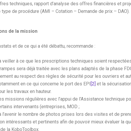
fres techniques, rapport d’analyse des offres financières et proje
e type de procédure (AMI – Cotation – Demande de prix – DAO).
ns de la mission
stats et de ce qui a été débattu, recommande :
à veiller à ce que les prescriptions techniques soient respectées
 rampes sera déjà traitée avec les plans adaptés de la phase FDC 
rtement au respect des règles de sécurité pour les ouvriers et au
 notamment en ce qui concerne le port des EPI
[2]
et la sécurisation
r les travaux en hauteur.
es missions régulières avec l’appui de l’Assistance technique p
rtains intervenants (entreprises, MOD ;
 l’avenir le nombre de photos prises lors des visites et de pre
ion intéressants et pertinents afin de pouvoir mieux évaluer la qu
n de la KoboToolbox.