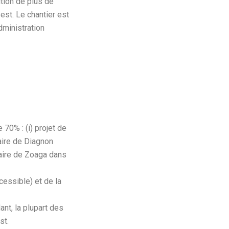
ution de plus de
est. Le chantier est
administration
 70% : (i) projet de
aire de Diagnon
maire de Zoaga dans
cessible) et de la
nt, la plupart des
st.