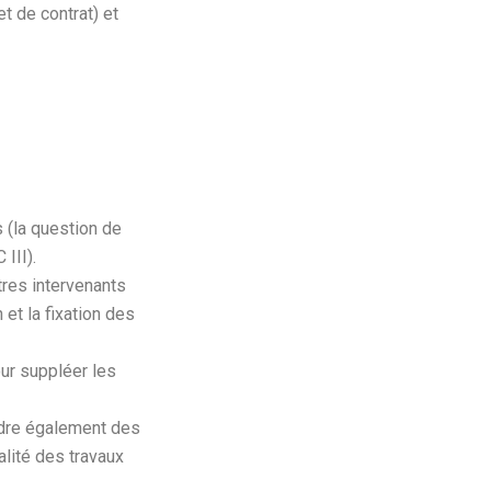
t de contrat) et
 (la question de
III).
tres intervenants
 et la fixation des
our suppléer les
ndre également des
alité des travaux