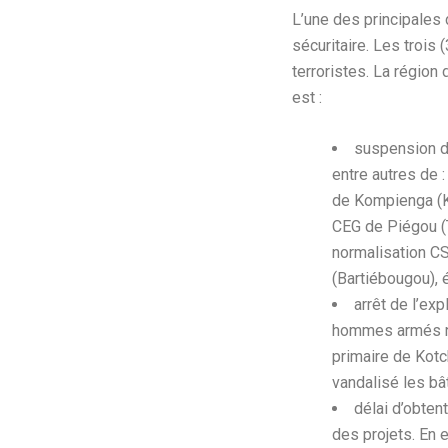
L’une des principales 
sécuritaire. Les trois
terroristes. La région
est :
suspension de
entre autres de
de Kompienga (K
CEG de Piégou (
normalisation CS
(Bartiébougou), é
arrêt de l’ex
hommes armés non
primaire de Kotc
vandalisé les bâ
délai d’obten
des projets. En 