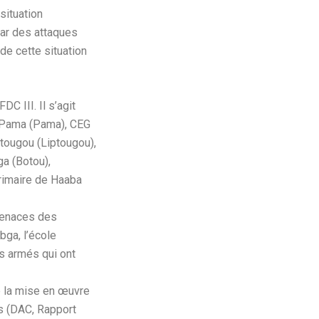
situation
par des attaques
de cette situation
C III. Il s’agit
à Pama (Pama), CEG
tougou (Liptougou),
a (Botou),
primaire de Haaba
 menaces des
bga, l’école
s armés qui ont
e la mise en œuvre
s (DAC, Rapport