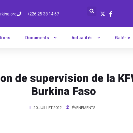
rkina.org
+226 25 38 14 67
tions
Documents
Actualités
Galérie
on de supervision de la K
Burkina Faso
20 JUILLET 2022
ÉVENEMENTS