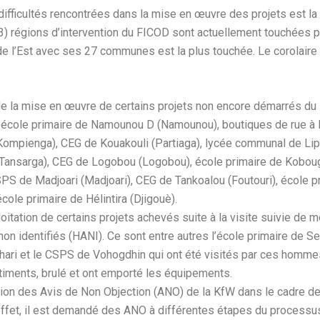
difficultés rencontrées dans la mise en œuvre des projets est la 
 (3) régions d’intervention du FICOD sont actuellement touchées 
 de l’Est avec ses 27 communes est la plus touchée. Le corolaire 
 la mise en œuvre de certains projets non encore démarrés du FD
 : école primaire de Namounou D (Namounou), boutiques de rue 
ompienga), CEG de Kouakouli (Partiaga), lycée communal de Lip
Tansarga), CEG de Logobou (Logobou), école primaire de Koboug
PS de Madjoari (Madjoari), CEG de Tankoalou (Foutouri), école 
cole primaire de Hélintira (Djigouè).
ploitation de certains projets achevés suite à la visite suivie de
 identifiés (HANI). Ce sont entre autres l’école primaire de Se
hari et le CSPS de Vohogdhin qui ont été visités par ces homme
timents, brulé et ont emporté les équipements.
tion des Avis de Non Objection (ANO) de la KfW dans le cadre d
effet, il est demandé des ANO à différentes étapes du processu