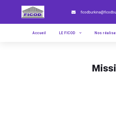
ficodburkina@ficodbu
Accueil
LE FICOD
Nos réalisa
Missi