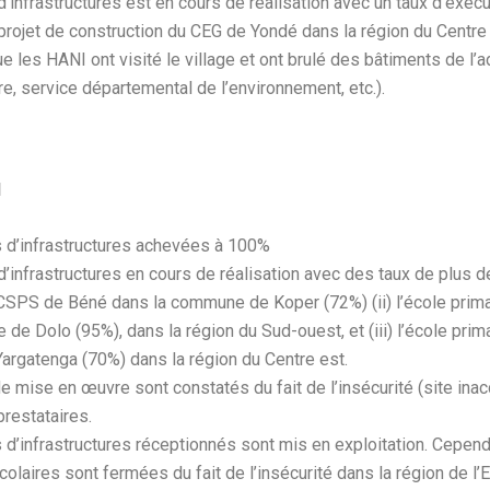
d’infrastructures est en cours de réalisation avec un taux d’exéc
u projet de construction du CEG de Yondé dans la région du Centre 
que les HANI ont visité le village et ont brulé des bâtiments de l’
re, service départemental de l’environnement, etc.).
I
s d’infrastructures achevées à 100%
d’infrastructures en cours de réalisation avec des taux de plus de
 CSPS de Béné dans la commune de Koper (72%) (ii) l’école prim
de Dolo (95%), dans la région du Sud-ouest, et (iii) l’école pri
rgatenga (70%) dans la région du Centre est.
e mise en œuvre sont constatés du fait de l’insécurité (site inac
prestataires.
 d’infrastructures réceptionnés sont mis en exploitation. Cependa
colaires sont fermées du fait de l’insécurité dans la région de l’E