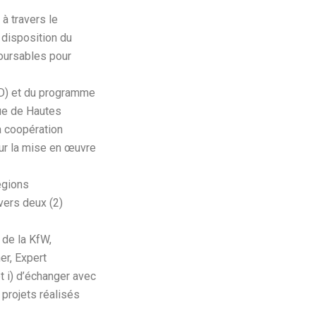
à travers le
 disposition du
oursables pour
D) et du programme
que de Hautes
a coopération
ur la mise en œuvre
égions
vers deux (2)
 de la KfW,
er, Expert
t i) d’échanger avec
 projets réalisés