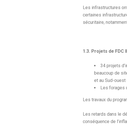
Les infrastructures on
certaines infrastructu
sécuritaire, notamment
1.3. Projets de FDC II
34 projets d’
beaucoup de site
et au Sud-ouest 
Les forages o
Les travaux du progra
Les retards dans le d
conséquence de l’infla