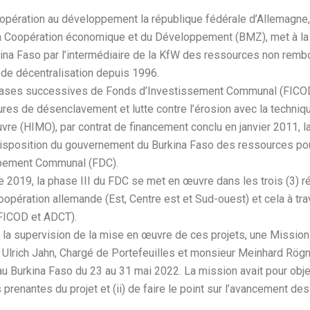
opération au développement la république fédérale d’Allemagne, 
la Coopération économique et du Développement (BMZ), met à la
na Faso par l’intermédiaire de la KfW des ressources non remb
 de décentralisation depuis 1996.
hases successives de Fonds d’Investissement Communal (FICO
ures de désenclavement et lutte contre l’érosion avec la techni
vre (HIMO), par contrat de financement conclu en janvier 2011, l
disposition du gouvernement du Burkina Faso des ressources po
pement Communal (FDC).
2019, la phase III du FDC se met en œuvre dans les trois (3) r
coopération allemande (Est, Centre est et Sud-ouest) et cela à tra
FICOD et ADCT).
 la supervision de la mise en œuvre de ces projets, une Mission
 Ulrich Jahn, Chargé de Portefeuilles et monsieur Meinhard Rögn
au Burkina Faso du 23 au 31 mai 2022. La mission avait pour obje
 prenantes du projet et (ii) de faire le point sur l’avancement des