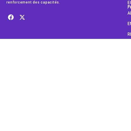
renforcement des capacités.
E
Pub
A
E
R