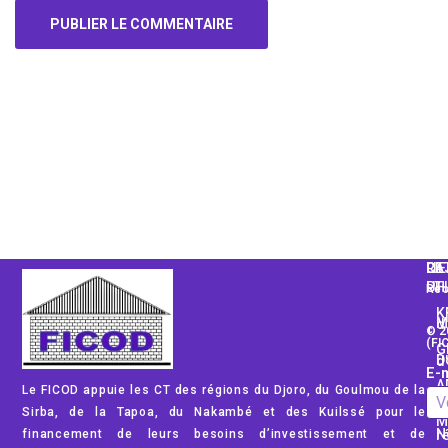
Alternative:
CA
LI
RE
PH
UT
Rec
K
Mod
© 2
(FI
G
Dom
E-m
A
Le FICOD appuie les CT des régions du Djoro, du Goulmou de la
Rég
Sirba, de la Tapoa, du Nakambé et des Kuilssé pour le
M
financement de leurs besoins d’investissement et de
No