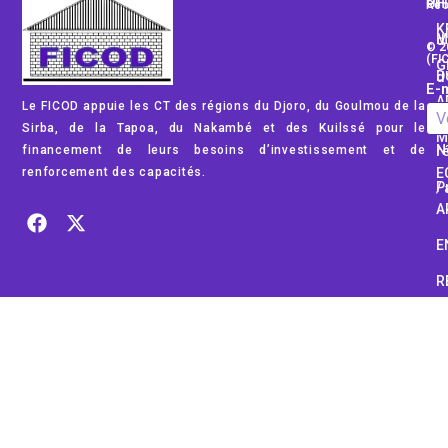
PH
UT
Rec
K
Mod
© 2
(FI
G
Dom
E-m
A
Le FICOD appuie les CT des régions du Djoro, du Goulmou de la
Rég
Sirba, de la Tapoa, du Nakambé et des Kuilssé pour le
M
financement de leurs besoins d’investissement et de
No
renforcement des capacités.
E
Pub
A
E
R