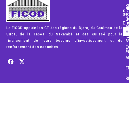
K
Mod
© 2
(FI
G
Dom
E-m
A
Le FICOD appuie les CT des régions du Djoro, du Goulmou de la
Rég
Sirba, de la Tapoa, du Nakambé et des Kuilssé pour le
M
financement de leurs besoins d’investissement et de
No
renforcement des capacités.
E
Pub
A
E
R