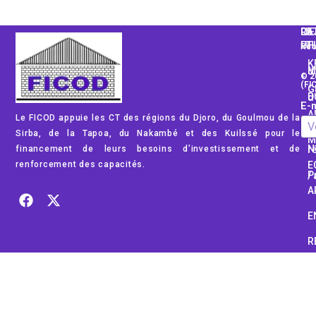
CA
LI
RE
PH
UT
Rec
K
Mod
© 2
(FI
G
Dom
E-m
A
Le FICOD appuie les CT des régions du Djoro, du Goulmou de la
Rég
Sirba, de la Tapoa, du Nakambé et des Kuilssé pour le
M
financement de leurs besoins d’investissement et de
No
renforcement des capacités.
E
Pub
A
E
R