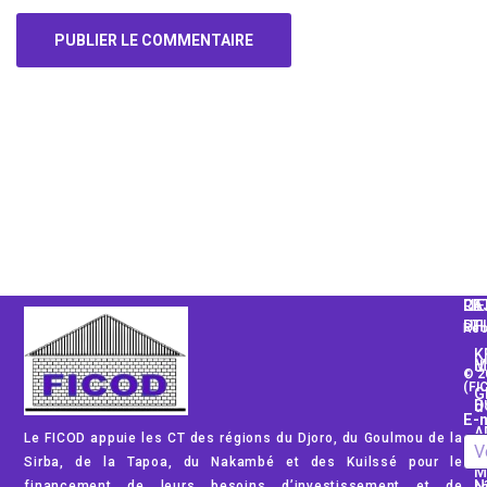
Alternative:
CA
LI
RE
PH
UT
Rec
K
Mod
© 2
(FI
G
Dom
E-m
A
Le FICOD appuie les CT des régions du Djoro, du Goulmou de la
Rég
Sirba, de la Tapoa, du Nakambé et des Kuilssé pour le
M
financement de leurs besoins d’investissement et de
No