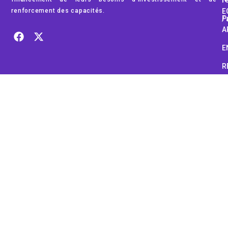
renforcement des capacités.
E
Pub
A
E
R