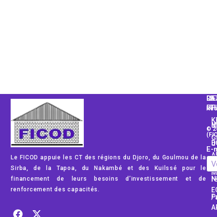
CA
LI
RE
PH
UT
Rec
K
Mod
© 2
(FI
G
Dom
E-m
A
Le FICOD appuie les CT des régions du Djoro, du Goulmou de la
Rég
Sirba, de la Tapoa, du Nakambé et des Kuilssé pour le
M
financement de leurs besoins d’investissement et de
No
renforcement des capacités.
E
Pub
A