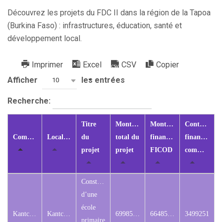
Découvrez les projets du FDC II dans la région de la Tapoa
(Burkina Faso) : infrastructures, éducation, santé et
développement local.
Imprimer
Excel
CSV
Copier
Afficher
les entrées
10
Recherche:
Titre
Montant
Montant
Contributio
Commune
Localisation
du
total du
financement
financière
projet
projet
FICOD
commune
Construction
d’une
école
Kantchari
Kantchari
69985028
66485777
3499251
primaire