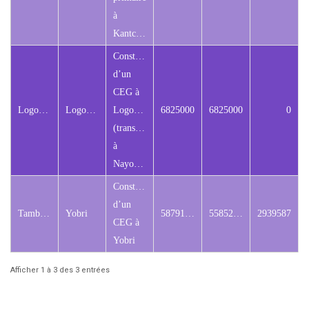
à
Kantchari
Construction
d’un
CEG à
Logobou
Logobou
Logobou
6825000
6825000
0
(transéfé
à
Nayouri)
Construction
d’un
Tambaga
Yobri
58791733
55852146
2939587
CEG à
Yobri
Afficher 1 à 3 des 3 entrées