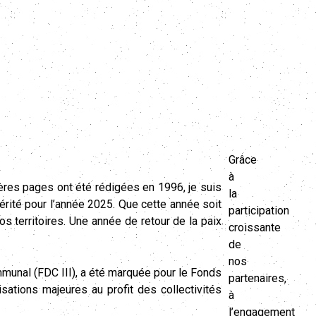
Grâce
à
ères pages ont été rédigées en 1996, je suis
la
rité pour l’année 2025. Que cette année soit
participation
 territoires. Une année de retour de la paix
croissante
de
nos
unal (FDC III), a été marquée pour le Fonds
partenaires,
sations majeures au profit des collectivités
à
l’engagement