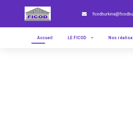
ficodburkina@ficodbu
Accueil
LE FICOD
Nos réalisa