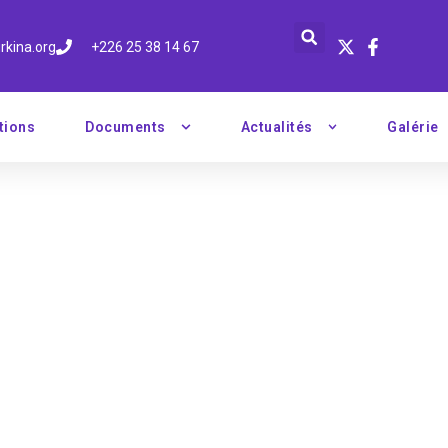
rkina.org
+226 25 38 14 67
tions
Documents
Actualités
Galérie