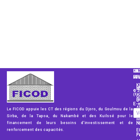
CA
LI
RE
PH
UT
Rec
K
Mod
© 2
(FI
G
Dom
E-m
A
Le FICOD appuie les CT des régions du Djoro, du Goulmou de la
Rég
Sirba, de la Tapoa, du Nakambé et des Kuilssé pour le
M
financement de leurs besoins d’investissement et de
No
renforcement des capacités.
E
Pub