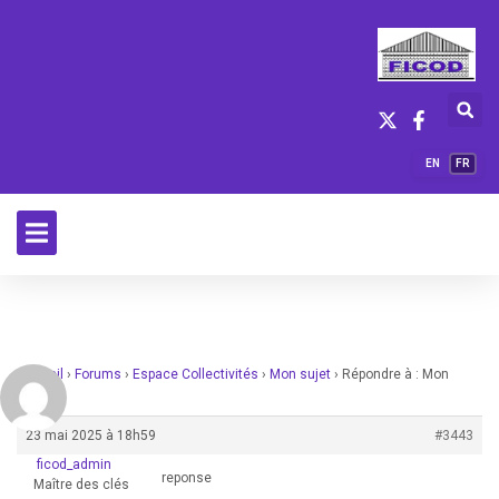
EN
FR
Accueil
›
Forums
›
Espace Collectivités
›
Mon sujet
›
Répondre à : Mon
sujet
23 mai 2025 à 18h59
#3443
ficod_admin
reponse
Maître des clés