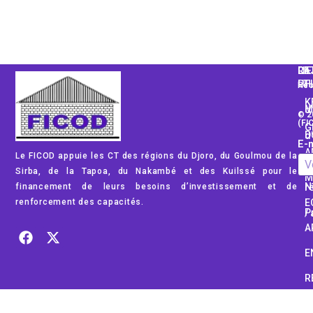
CA
LI
RE
PH
UT
Rec
K
Mod
© 2
(FI
G
Dom
E-m
A
Le FICOD appuie les CT des régions du Djoro, du Goulmou de la
Rég
Sirba, de la Tapoa, du Nakambé et des Kuilssé pour le
M
financement de leurs besoins d’investissement et de
No
renforcement des capacités.
E
Pub
A
E
R