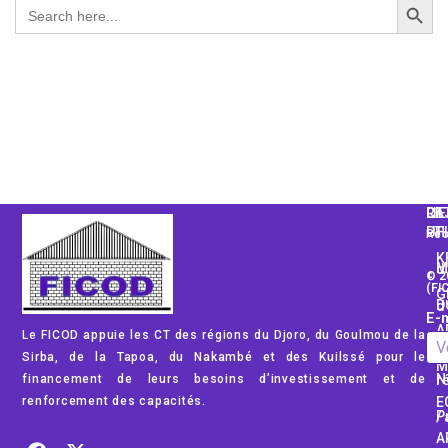
Search
for:
CA
LI
RE
PH
UT
Rec
K
Mod
© 2
(FI
G
Dom
E-m
A
Le FICOD appuie les CT des régions du Djoro, du Goulmou de la
Rég
Sirba, de la Tapoa, du Nakambé et des Kuilssé pour le
M
financement de leurs besoins d’investissement et de
No
renforcement des capacités.
E
Pub
A